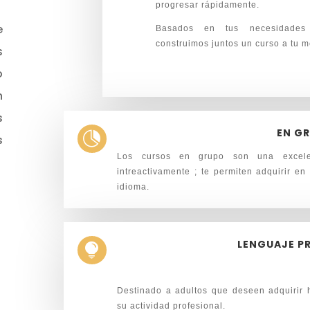
progresar rápidamente.
e
Basados en tus necesidades 
construimos juntos un curso a tu 
s
o
n
s
EN G

s
Los cursos en grupo son una excel
intreactivamente ; t
e permiten adquirir e
idioma.
LENGUAJE P

Destinado a adultos que deseen adquirir 
su actividad profesional.